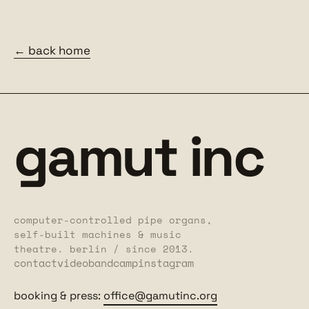
← back home
gamut inc
computer-controlled pipe organs,
self-built machines & music
theatre. berlin / since 2013.
contact
video
bandcamp
instagram
booking & press:
office@gamutinc.org