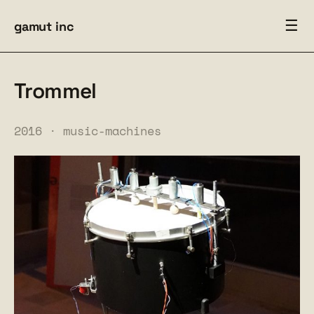
☰
gamut inc
Trommel
2016 ·
music-machines